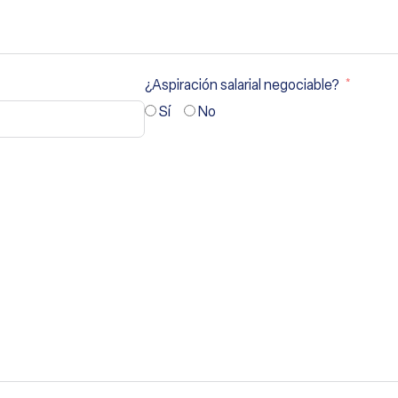
¿Aspiración salarial negociable?
Sí
No