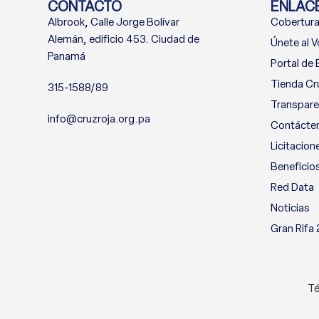
CONTACTO
ENLACE
Albrook, Calle Jorge Bolívar
Cobertura
Alemán, edificio 453. Ciudad de
Únete al V
Panamá
Portal de
Tienda Cr
315-1588/89
Transpare
info@cruzroja.org.pa
Contácte
Licitacion
Beneficio
Red Data
Noticias
Gran Rifa
Té