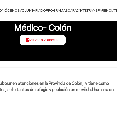
ONÓCENOS
VOLUNTARIADO
PROGRAMAS
CAPACÍTATE
TRANSPARENCIA
T
Médico- Colón
Volver a Vacantes
 laborar en atenciones en la
Provincia de Colón
, y tiene como
tes, solicitantes de refugio y población en movilidad humana en