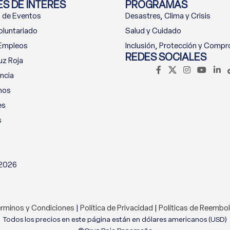
S DE INTERÉS
PROGRAMAS
 de Eventos
Desastres, Clima y Crisis
oluntariado
Salud y Cuidado
 Empleos
Inclusión, Protección y Comp
REDES SOCIALES
uz Roja
ncia
nos
es
s
 2026
rminos y Condiciones
|
Política de Privacidad
|
Políticas de Reembo
Todos los precios en este página están en dólares americanos (USD)