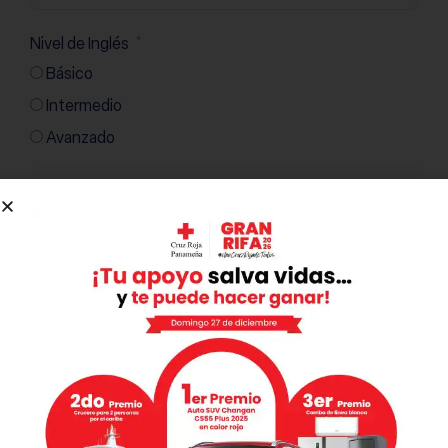
Nivel de Inglés
Básico
Intermedio
Avanzado
Otros Idiomas
ÚLTIMA EXPERIENCIA LABORAL ▼
Empresa
Posición