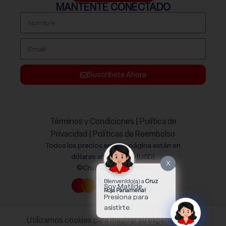
MANTENTE CONECTADO
Suscríbete Ahora
Términos y Condiciones
|
Política de
Privacidad
|
Políticas de Reembolso
Todos los precios en este página están en
dólares americanos (USD)
X
©Cruz Roja Panameña
Bienvenido(a) a
Cruz
Soy Matilde.
Roja Panameña!
Presiona para
asistirte.
Utilizamos cookies para mejorar su experiencia en