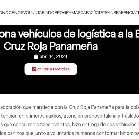
ONÓCENOS
VOLUNTARIADO
PROGRAMAS
CAPACÍTATE
TRANSPARENCIA
T
dona vehículos de logística a l
Cruz Roja Panameña
abril 14, 2024
Volver a Noticias
laboración que mantiene con la Cruz Roja Panameña para la cobe
ción en primeros auxilios, atención prehospitalaria y traslado 
onas que concurren a tales eventos, hizo entrega de dos vehículos
tarios caninos que junto a voluntarios humanos conformar binomi