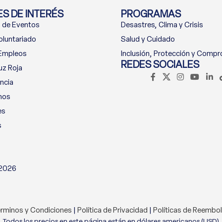
S DE INTERÉS
PROGRAMAS
 de Eventos
Desastres, Clima y Crisis
oluntariado
Salud y Cuidado
 Empleos
Inclusión, Protección y Comp
REDES SOCIALES
uz Roja
ncia
nos
es
s
 2026
rminos y Condiciones
|
Política de Privacidad
|
Políticas de Reembo
Todos los precios en este página están en dólares americanos (USD)