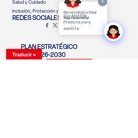
X
Salud y Cuidado
Inclusión, Protección y Compromiso
Bienvenido(a) a
Cruz
Soy Matilde.
REDES SOCIALES
Roja Panameña!
Presiona para
asistirte.
PLAN ESTRATÉGICO
2026-2030
Traducir »
Descargar Plan
MANTENTE CONECTADO
Suscríbete Ahora