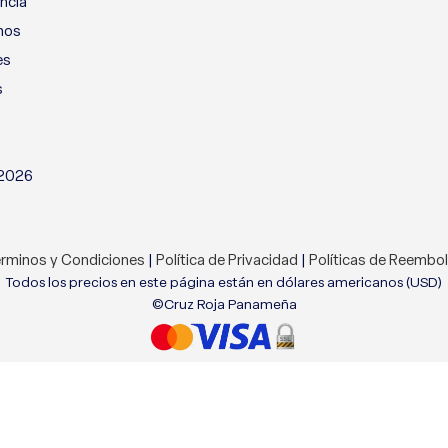
ncia
nos
es
s
 2026
rminos y Condiciones
|
Política de Privacidad
|
Políticas de Reembo
Todos los precios en este página están en dólares americanos (USD)
©Cruz Roja Panameña
tio web. Al navegar por este sitio web, acepta nuestro uso de coo