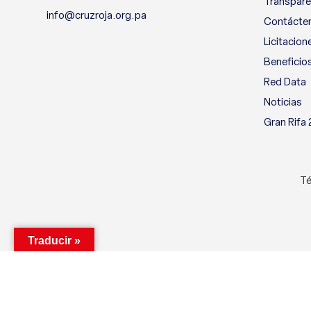
Transpare
info@cruzroja.org.pa
Contácte
Licitacion
Beneficio
Red Data
Noticias
Gran Rifa
Té
Traducir »
Utilizamos cookies para mejorar su experiencia en nuestro si