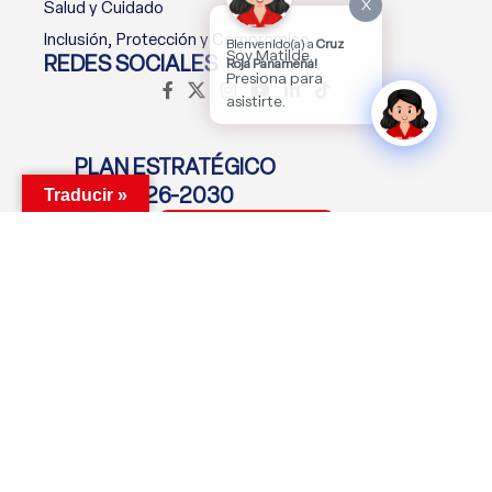
X
Salud y Cuidado
Inclusión, Protección y Compromiso
Bienvenido(a) a
Cruz
Soy Matilde.
REDES SOCIALES
Roja Panameña!
Presiona para
asistirte.
PLAN ESTRATÉGICO
2026-2030
Traducir »
Descargar Plan
MANTENTE CONECTADO
Suscríbete Ahora