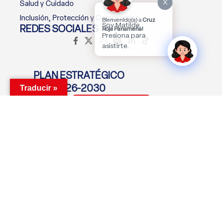
X
Salud y Cuidado
Inclusión, Protección y Compromiso
Bienvenido(a) a
Cruz
Soy Matilde.
REDES SOCIALES
Roja Panameña!
Presiona para
asistirte.
PLAN ESTRATÉGICO
2026-2030
Traducir »
Descargar Plan
MANTENTE CONECTADO
Suscríbete Ahora