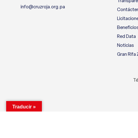
Transpare
info@cruzroja.org.pa
Contácte
Licitacion
Beneficio
Red Data
Noticias
Gran Rifa
Té
Traducir »
Utilizamos cookies para mejorar su experiencia en nuestro si