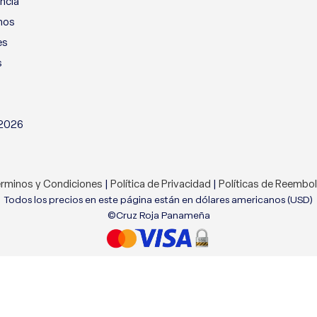
ncia
nos
es
s
 2026
rminos y Condiciones
|
Política de Privacidad
|
Políticas de Reembo
Todos los precios en este página están en dólares americanos (USD)
©Cruz Roja Panameña
tio web. Al navegar por este sitio web, acepta nuestro uso de coo