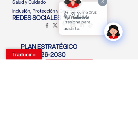
X
Salud y Cuidado
Inclusión, Protección y Compromiso
Bienvenido(a) a
Cruz
Soy Matilde.
REDES SOCIALES
Roja Panameña!
Presiona para
asistirte.
PLAN ESTRATÉGICO
2026-2030
Traducir »
Descargar Plan
MANTENTE CONECTADO
Suscríbete Ahora