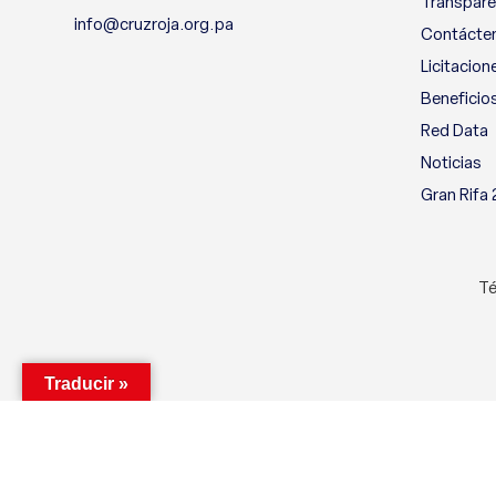
Transpare
info@cruzroja.org.pa
Contácte
Licitacion
Beneficio
Red Data
Noticias
Gran Rifa
Té
Traducir »
Utilizamos cookies para mejorar su experiencia en nuestro si