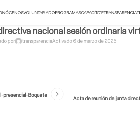
ONÓCENOS
VOLUNTARIADO
PROGRAMAS
CAPACÍTATE
TRANSPARENCIA
T
directiva nacional sesión ordinaria vi
ado por
transparencia
Activado 6 de marzo de 2025
ual-presencial-Boquete
Acta de reunión de junta direct