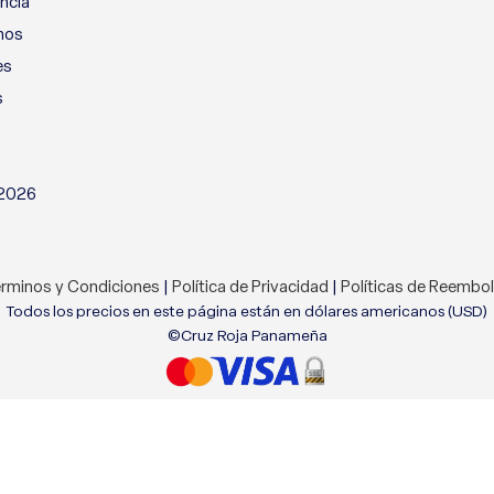
ncia
nos
es
s
 2026
rminos y Condiciones
|
Política de Privacidad
|
Políticas de Reembo
Todos los precios en este página están en dólares americanos (USD)
©Cruz Roja Panameña
tio web. Al navegar por este sitio web, acepta nuestro uso de coo