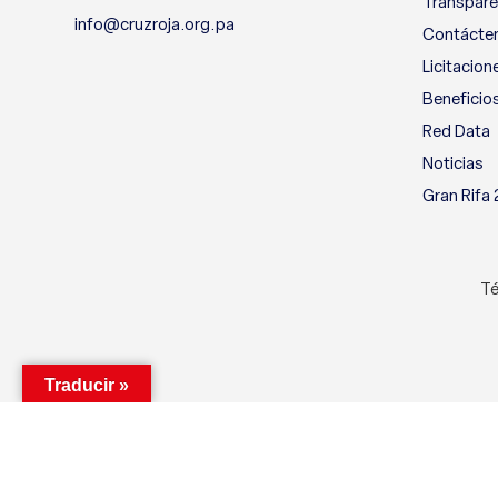
Transpare
info@cruzroja.org.pa
Contácte
Licitacion
Beneficio
Red Data
Noticias
Gran Rifa
Té
Traducir »
Utilizamos cookies para mejorar su experiencia en nuestro si