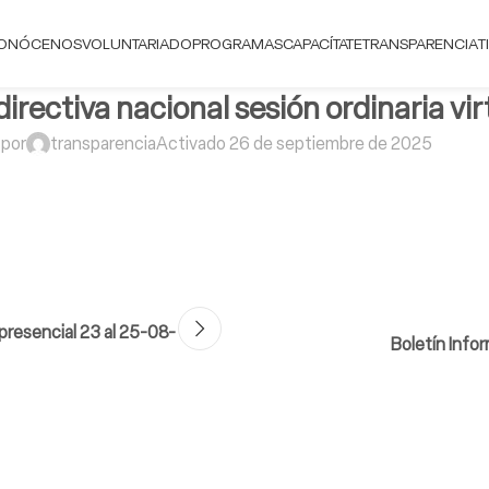
ONÓCENOS
VOLUNTARIADO
PROGRAMAS
CAPACÍTATE
TRANSPARENCIA
T
directiva nacional sesión ordinaria vi
 por
transparencia
Activado 26 de septiembre de 2025
 presencial 23 al 25-08-
Boletín Info