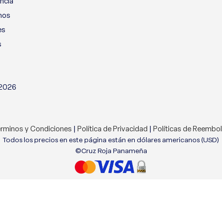
ncia
nos
es
s
 2026
rminos y Condiciones
|
Política de Privacidad
|
Políticas de Reembo
Todos los precios en este página están en dólares americanos (USD)
©Cruz Roja Panameña
tio web. Al navegar por este sitio web, acepta nuestro uso de coo