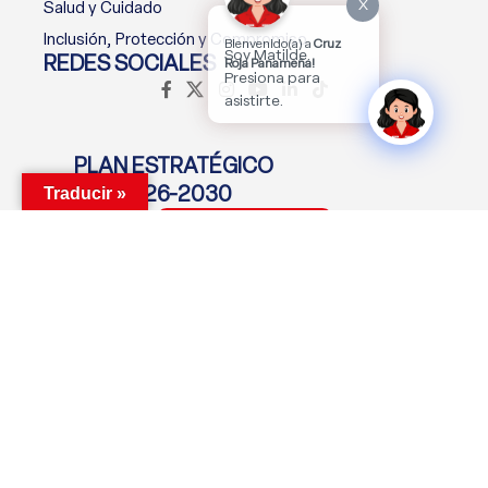
X
Salud y Cuidado
Inclusión, Protección y Compromiso
Bienvenido(a) a
Cruz
Soy Matilde.
REDES SOCIALES
Roja Panameña!
Presiona para
asistirte.
PLAN ESTRATÉGICO
2026-2030
Traducir »
Descargar Plan
MANTENTE CONECTADO
Suscríbete Ahora