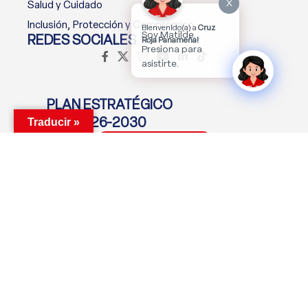
X
Salud y Cuidado
Inclusión, Protección y Compromiso
Bienvenido(a) a
Cruz
Soy Matilde.
REDES SOCIALES
Roja Panameña!
Presiona para
asistirte.
PLAN ESTRATÉGICO
2026-2030
Traducir »
Descargar Plan
MANTENTE CONECTADO
Suscríbete Ahora