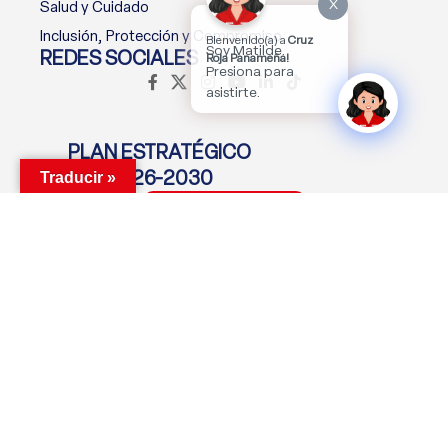
X
Salud y Cuidado
Inclusión, Protección y Compromiso
Bienvenido(a) a
Cruz
Soy Matilde.
REDES SOCIALES
Roja Panameña!
Presiona para
asistirte.
PLAN ESTRATÉGICO
2026-2030
Traducir »
Descargar Plan
MANTENTE CONECTADO
Suscríbete Ahora