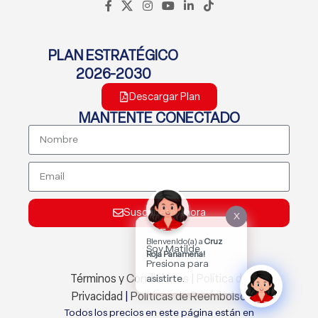
PLAN ESTRATÉGICO
2026-2030
Descargar Plan
MANTENTE CONECTADO
Suscríbete Ahora
X
Bienvenido(a) a
Cruz
Soy Matilde.
Roja Panameña!
Presiona para
Términos y Condiciones
|
Política de
asistirte.
Privacidad
|
Políticas de Reembolso
Todos los precios en este página están en