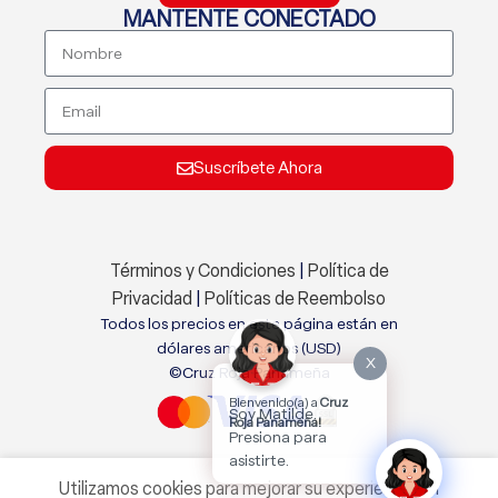
MANTENTE CONECTADO
Suscríbete Ahora
Términos y Condiciones
|
Política de
Privacidad
|
Políticas de Reembolso
Todos los precios en este página están en
dólares americanos (USD)
X
©Cruz Roja Panameña
Bienvenido(a) a
Cruz
Soy Matilde.
Roja Panameña!
Presiona para
asistirte.
Utilizamos cookies para mejorar su experiencia en