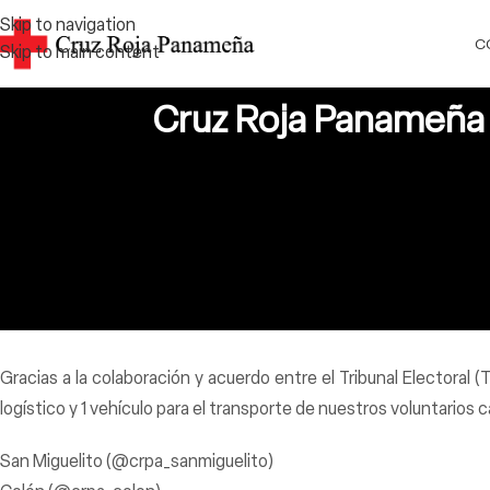
Skip to navigation
C
Skip to main content
Cruz Roja Panameña r
Gracias a la colaboración y acuerdo entre el Tribunal Electora
logístico y 1 vehículo para el transporte de nuestros voluntarios
San Miguelito (@crpa_sanmiguelito)