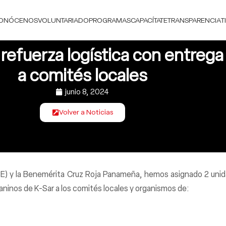
ONÓCENOS
VOLUNTARIADO
PROGRAMAS
CAPACÍTATE
TRANSPARENCIA
T
efuerza logística con entrega
a comités locales
junio 8, 2024
Volver a Noticias
l (TE) y la Benemérita Cruz Roja Panameña, hemos asignado 2 uni
 caninos de K-Sar a los comités locales y organismos de: